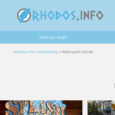
Infos zur Insel
Rhodos.info
»
Rhodosblog
» Waterpark Faliraki