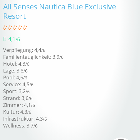
All Senses Nautica Blue Exclusive
Resort
4,1
/6
Verpflegung: 4,4
/6
Familientauglichkeit: 3,9
/6
Hotel: 4,3
/6
Lage: 3,8
/6
Pool: 4,6
/6
Service: 4,5
/6
Sport: 3,2
/6
Strand: 3,6
/6
Zimmer: 4,1
/6
Kultur: 4,3
/6
Infrastruktur: 4,3
/6
Wellness: 3,7
/6