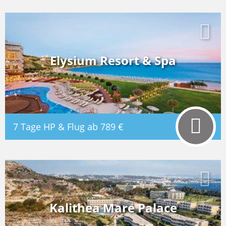
ELYSIUM RESORT & SPA
Rhodos, Griechenland
Elysium Resort & Spa
5,5
93%
/6
7 Tage HP & Flug ab
789 €
KALITHEA MARE PALACE
Rhodos, Griechenland
Kalithea Mare Palace
5,4
91%
/6