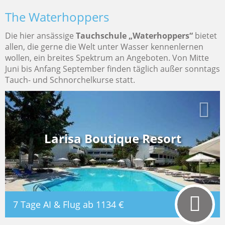
The Waterhoppers
Die hier ansässige
Tauchschule „Waterhoppers“
bietet
allen, die gerne die Welt unter Wasser kennenlernen
wollen, ein breites Spektrum an Angeboten. Von Mitte
Juni bis Anfang September finden täglich außer sonntags
Tauch- und Schnorchelkurse statt.
LARISA BOUTIQUE RESORT
Rhodos, Griechenland
Larisa Boutique Resort
5,8
100%
/6
7 Tage AI & Flug ab
1134 €