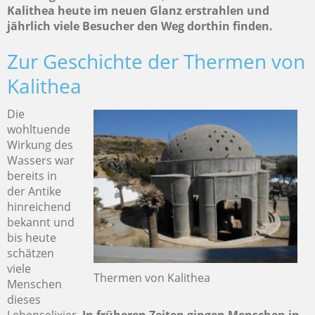
Kalithea heute im neuen Glanz erstrahlen und
jährlich viele Besucher den Weg dorthin finden.
Zur Geschichte der Thermen von
Kalithea
Die
wohltuende
Wirkung des
Wassers war
bereits in
der Antike
hinreichend
bekannt und
bis heute
schätzen
viele
Thermen von Kalithea
Menschen
dieses