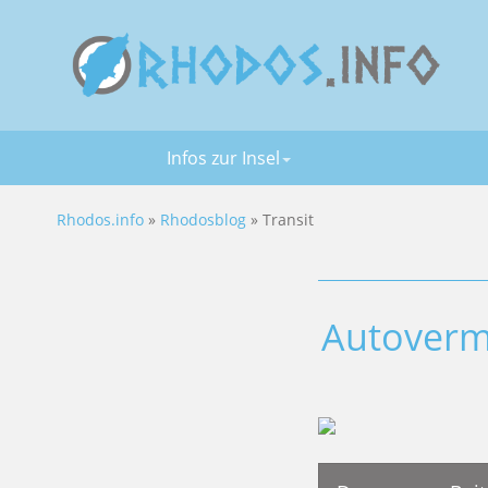
Infos zur Insel
Rhodos.info
»
Rhodosblog
» Transit
Autoverm