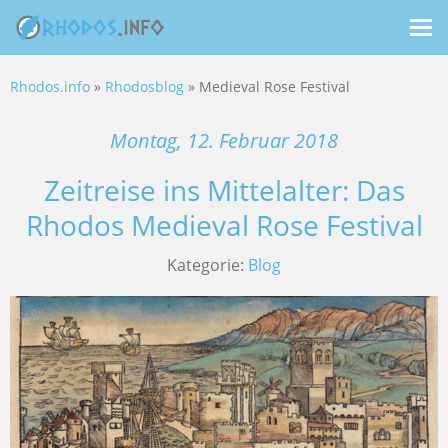
Me
ein
Rhodos.info
»
Rhodosblog
» Medieval Rose Festival
Montag, 12. Februar 2018
Zeitreise ins Mittelalter: Das
Rhodos Medieval Rose Festival
Kategorie:
Blog