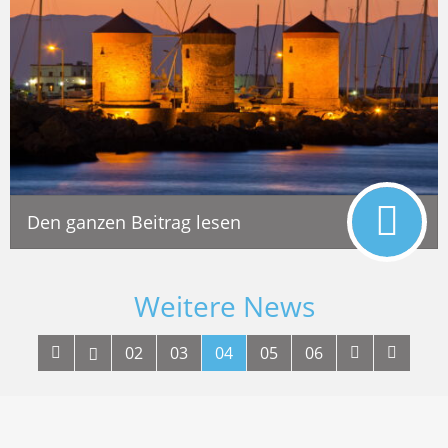
Den ganzen Beitrag lesen
Weitere News
02
03
04
05
06