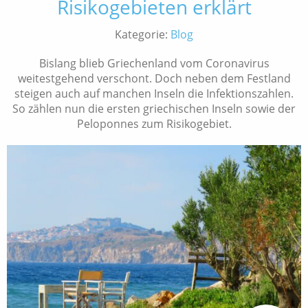
Risikogebieten erklärt
Kategorie:
Blog
Bislang blieb Griechenland vom Coronavirus
weitestgehend verschont. Doch neben dem Festland
steigen auch auf manchen Inseln die Infektionszahlen.
So zählen nun die ersten griechischen Inseln sowie der
Peloponnes zum Risikogebiet.