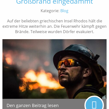
Großbrand eingedämmt
Kategorie:
Blog
Auf der beliebten griechischen Insel Rhodos hält die
extreme Hitze weiterhin an. Die Feuerwehr kämpft gegen
Brände. Teilweise wurden Dörfer evakuiert.
Den ganzen Beitrag lesen