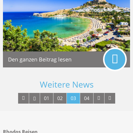
Den ganzen Beitrag lesen
Weitere News
01
02
03
04
Rhodos Reisen