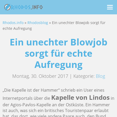
Me
ein
Rhodos.info
»
Rhodosblog
» Ein unechter Blowjob sorgt für
echte Aufregung
Ein unechter Blowjob
sorgt für echte
Aufregung
Montag, 30. Oktober 2017 | Kategorie:
Blog
„Die Kapelle ist der Hammer“ schrieb ein User eines
Kapelle von Lindos
Internetportals über die
in
der Agios-Pavlos-Kapelle an der Ostküste. Ein Hammer
ist auch, was sich ein britisches Touristenpaar erlaubt
hat, das dort, wie viele andere Paare auch, den Bund