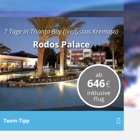
7 Tage in Trianta Bay (Ixialyssos Kremasti)
Rodos Palace
ab
646
€
inklusive
Flug
Team-Tipp