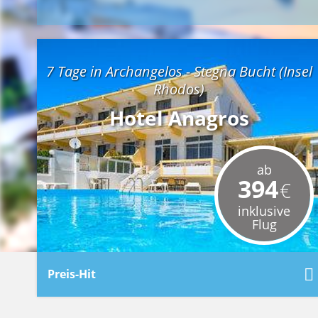
7 Tage in Archangelos - Stegna Bucht (Insel
Rhodos)
Hotel Anagros
ab
394
€
inklusive
Flug
Preis-Hit