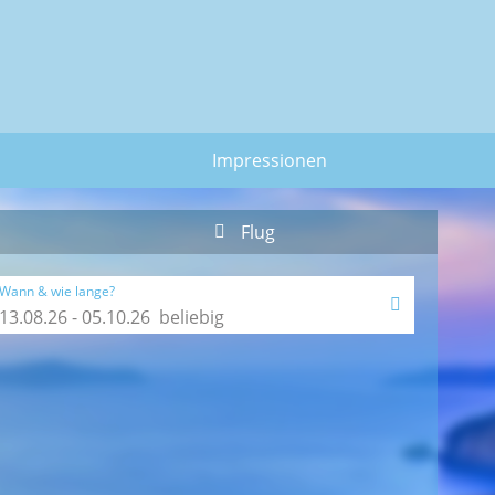
Impressionen
Flug
Wann & wie lange?
g
Datum wähle
g