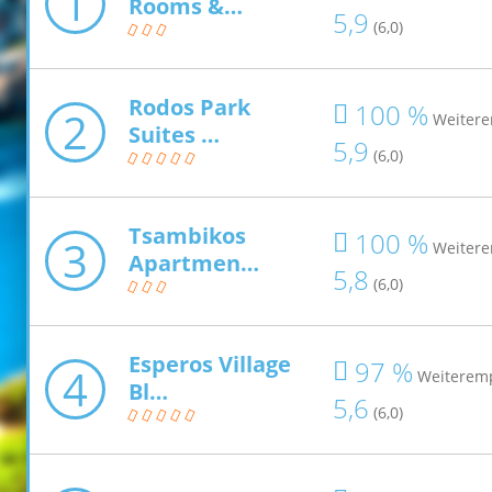
1
Rooms &…
5,9
(6,0)
Rodos Park
100 %
2
Weiter
Suites …
5,9
(6,0)
Tsambikos
100 %
3
Weiter
Apartmen…
5,8
(6,0)
Esperos Village
97 %
4
Weiterem
Bl…
5,6
(6,0)