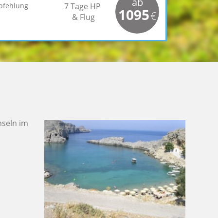
ab
pfehlung
7 Tage HP
1095
€
& Flug
nseln im