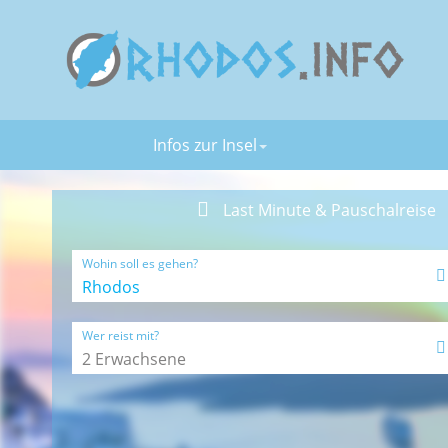
Infos zur Insel
Last Minute & Pauschalreise
Wohin soll es gehen?
Wer reist mit?