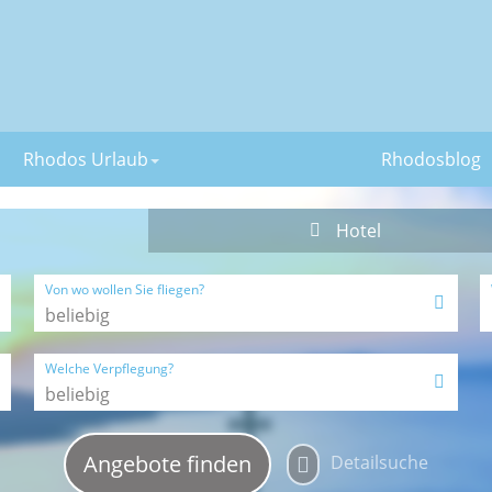
Rhodos Urlaub
Rhodosblog
Hotel
Von wo wollen Sie fliegen?
Reiseziel wählen
beliebi
Welche Verpflegung?
Anzahl der Reisenden wählen
beliebi
Angebote finden
Detailsuche