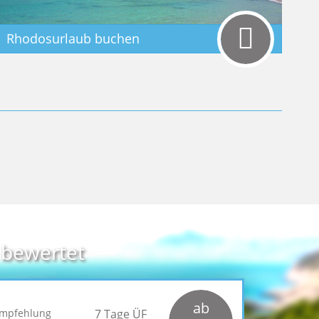
Rhodosurlaub buchen
 bewertet
ab
empfehlung
7 Tage ÜF