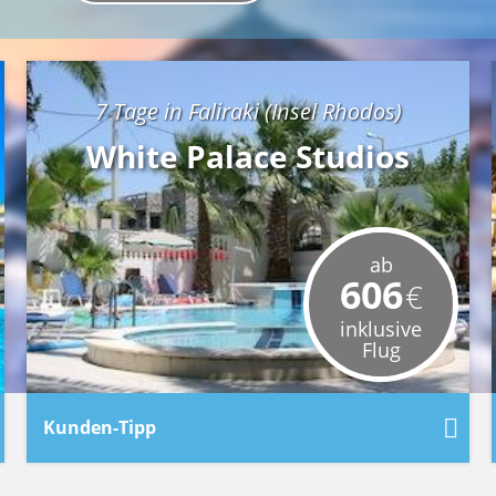
7 Tage in Faliraki (Insel Rhodos)
White Palace Studios
ab
606
€
inklusive
Flug
Kunden-Tipp