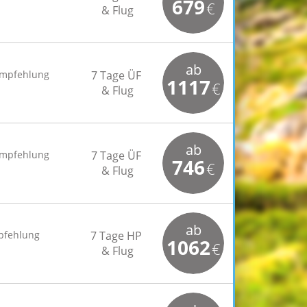
679
€
& Flug
ab
empfehlung
7 Tage ÜF
1117
€
& Flug
ab
empfehlung
7 Tage ÜF
746
€
& Flug
ab
pfehlung
7 Tage HP
1062
€
& Flug